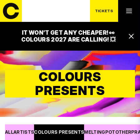
TICKETS
IT WON’T GET ANY CHEAPER! 👀
COLOURS 2027 ARE CALLING! 💥
COLOURS
PRESENTS
ALL
ARTISTS
COLOURS PRESENTS
MELTINGPOT
OTHER
PR