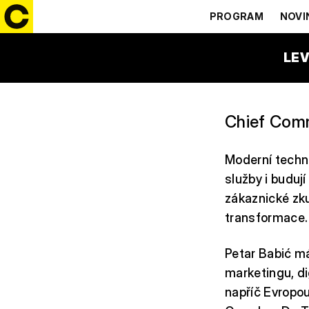
PETAR BAB
PROGRAM
NOVI
LEV
Chief Comm
Moderní techno
služby i buduj
zákaznické zk
transformace.
Petar Babić má
marketingu, di
napříč Evropou