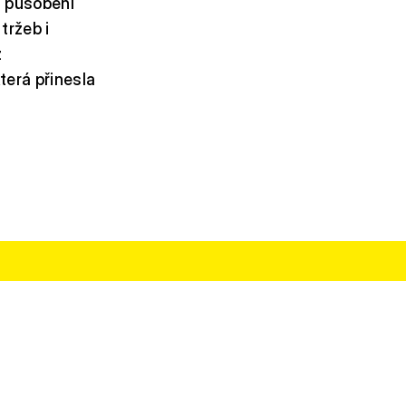
m působení
tržeb i
z
terá přinesla