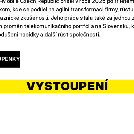
Mobile Czech Republic přišel v roce 2025 po tříleté
om, kde se podílel na agilní transformaci firmy, růstu 
aznické zkušenosti. Jeho práce stála také za jednou 
h proměn telekomunikačního portfolia na Slovensku, k
dušení nabídky a další růst společnosti.
UPENKY
VYSTOUPENÍ