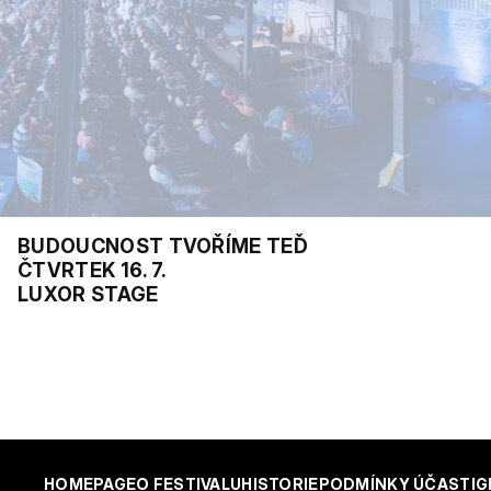
BUDOUCNOST TVOŘÍME TEĎ
ČTVRTEK 16. 7.
LUXOR STAGE
HOMEPAGE
O FESTIVALU
HISTORIE
PODMÍNKY ÚČASTI
G