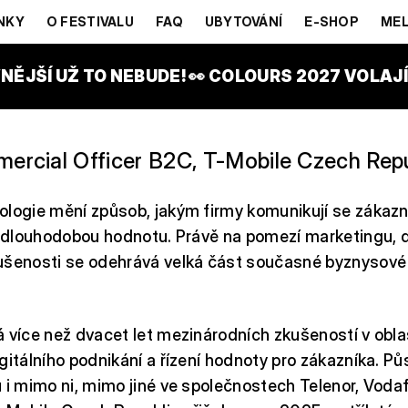
IĆ
NKY
O FESTIVALU
FAQ
UBYTOVÁNÍ
E-SHOP
MEL
NĚJŠÍ UŽ TO NEBUDE! 👀 COLOURS 2027 VOLAJÍ!
ercial Officer B2C, T-Mobile Czech Repu
logie mění způsob, jakým firmy komunikují se zákazní
í dlouhodobou hodnotu. Právě na pomezí marketingu, d
ušenosti se odehrává velká část současné byznysové
 více než dvacet let mezinárodních zkušeností v obl
gitálního podnikání a řízení hodnoty pro zákazníka. Půs
 i mimo ni, mimo jiné ve společnostech Telenor, Voda