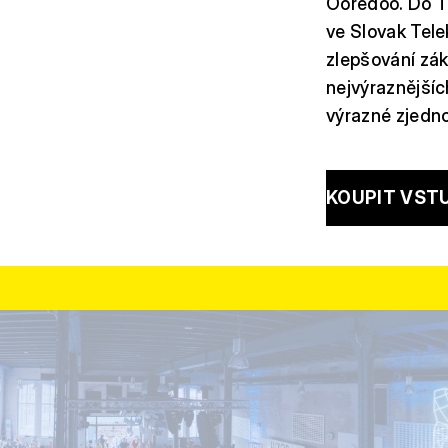
Ooredoo. Do T-
ve Slovak Telek
zlepšování zák
nejvýraznějšíc
výrazné zjedno
KOUPIT VST