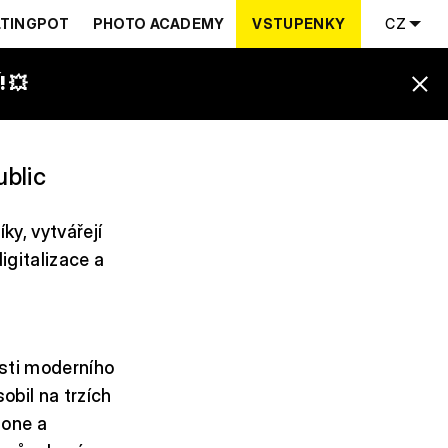
TINGPOT
PHOTO ACADEMY
VSTUPENKY
CZ
 💥
blic
ky, vytvářejí
igitalizace a
asti moderního
obil na trzích
fone a