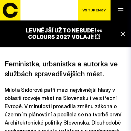
VSTUPENKY
LEVNĚJŠÍ UŽ TO NEBUDE! 👀
MILOTA SIDOROVÁ
COLOURS 2027 VOLAJÍ! 💥
Feministka, urbanistka a autorka ve
službách spravedlivějších měst.
Milota Sidorová patří mezi nejvlivnější hlasy v
oblasti rozvoje měst na Slovensku i ve střední
Evropě. V minulosti prosadila změnu zákona o
územním plánování a podílela se na tvorbě první
Architektonické politiky Slovenska. Dlouhodobě
spolupracuje s městy i státem a v současnosti