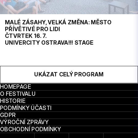
MALÉ ZÁSAHY, VELKÁ ZMĚNA: MĚSTO
PŘÍVĚTIVÉ PRO LIDI
ČTVRTEK 16. 7.
UNIVERCITY OSTRAVA!!! STAGE
UKÁZAT CELÝ PROGRAM
HOMEPAGE
O FESTIVALU
HISTORIE
PODMÍNKY ÚČASTI
GDPR
VÝROČNÍ ZPRÁVY
OBCHODNÍ PODMÍNKY