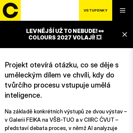
VSTOUPÍ DO
VSTUPENKY
ATELIÉRU
LEVNĚJŠÍ UŽ TO NEBUDE! 👀
15:45 – 16:45
COLOURS 2027 VOLAJÍ! 💥
UNIVERCITY OSTRAVA!!! STAGE
Projekt otevírá otázku, co se děje s
uměleckým dílem ve chvíli, kdy do
tvůrčího procesu vstupuje umělá
inteligence.
Na základě konkrétních výstupů ze dvou výstav –
v Galerii FEIKA na VŠB-TUO a v CIIRC ČVUT –
představí debata proces, v němž AI analyzuje