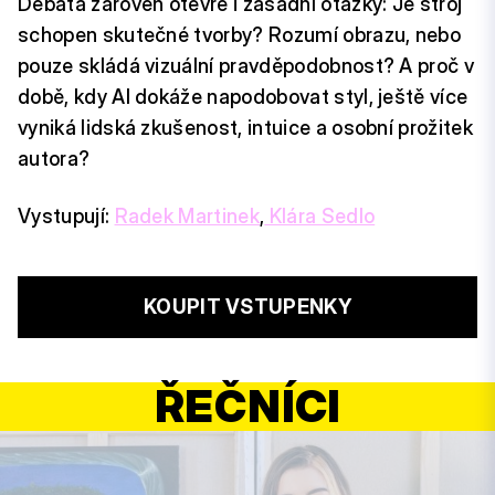
Debata zároveň otevře i zásadní otázky: Je stroj
schopen skutečné tvorby? Rozumí obrazu, nebo
pouze skládá vizuální pravděpodobnost? A proč v
době, kdy AI dokáže napodobovat styl, ještě více
vyniká lidská zkušenost, intuice a osobní prožitek
autora?
Vystupují:
Radek Martinek
,
Klára Sedlo
KOUPIT VSTUPENKY
ŘEČNÍCI