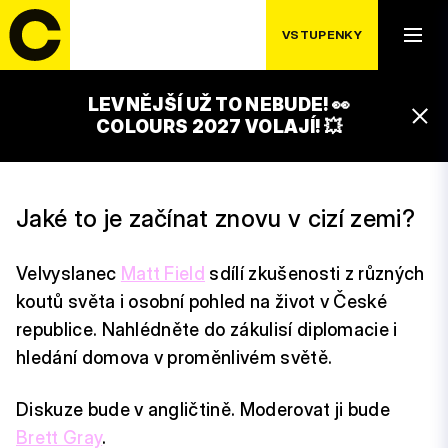
PŘÍBĚH BRITSKÉHO
VSTUPENKY
VELVYSLANCE
LEVNĚJŠÍ UŽ TO NEBUDE! 👀
18:30 – 19:30
COLOURS 2027 VOLAJÍ! 💥
LUXOR STAGE
Jaké to je začínat znovu v cizí zemi?
Velvyslanec
Matt Field
sdílí zkušenosti z různých
koutů světa i osobní pohled na život v České
republice. Nahlédněte do zákulisí diplomacie i
hledání domova v proměnlivém světě.
Diskuze bude v angličtině. Moderovat ji bude
Brett Gray
.