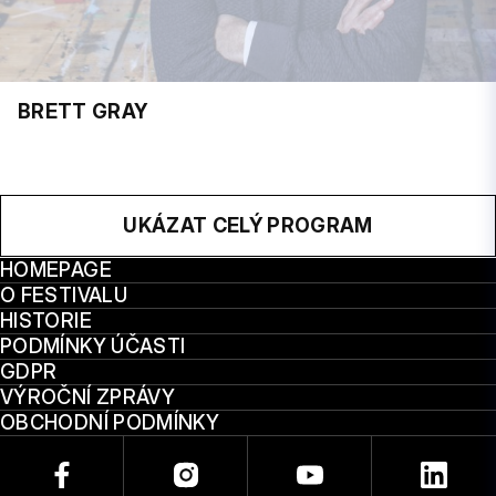
BRETT GRAY
UKÁZAT CELÝ PROGRAM
HOMEPAGE
O FESTIVALU
HISTORIE
PODMÍNKY ÚČASTI
GDPR
VÝROČNÍ ZPRÁVY
OBCHODNÍ PODMÍNKY