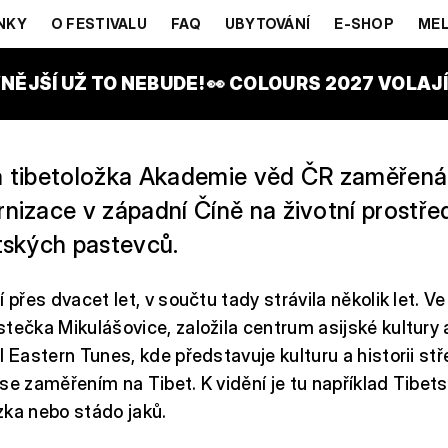
PTÁČKOVÁ
NKY
O FESTIVALU
FAQ
UBYTOVÁNÍ
E-SHOP
MEL
NĚJŠÍ UŽ TO NEBUDE! 👀 COLOURS 2027 VOLAJÍ!
a tibetoložka Akademie věd ČR zaměřená
nizace v západní Číně na životní prostře
etských pastevců.
í přes dvacet let, v součtu tady strávila několik let. 
tečka Mikulášovice, založila centrum asijské kultury 
l Eastern Tunes, kde představuje kulturu a historii stř
se zaměřením na Tibet. K vidění je tu například Tibet
zka nebo stádo jaků.