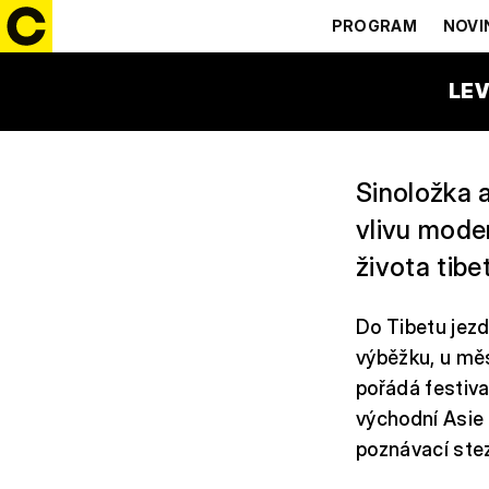
JARMILA 
PROGRAM
NOVI
LEV
Sinoložka 
vlivu moder
života tib
Do Tibetu jezd
výběžku, u měs
pořádá festiva
východní Asie 
poznávací ste