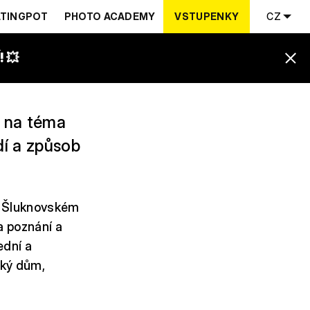
TINGPOT
PHOTO ACADEMY
VSTUPENKY
CZ
 💥
 na téma
dí a způsob
Ve Šluknovském
a poznání a
ední a
ský dům,