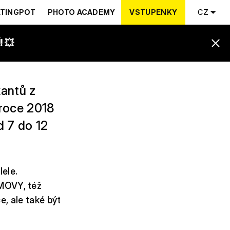
TINGPOT
PHOTO ACADEMY
VSTUPENKY
CZ
 💥
antů z
 roce 2018
d 7 do 12
lele.
MOVY, též
e, ale také být