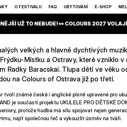
E BAND
NKY
O FESTIVALU
FAQ
UBYTOVÁNÍ
E-SHOP
MEL
ILY PARK
NĚJŠÍ UŽ TO NEBUDE! 👀 COLOURS 2027 VOLAJÍ!
alých velkých a hlavně dychtivých muzik
Frýdku-Místku a Ostravy, které vzniklo v
m Radky Baracskai. Tlupa dětí ve věku o
edou na Colours of Ostrava již po třetí.
ár tvoří známé české i anglické písně upravené pro uku
ND je součastí projektu UKULELE PRO DĚTSKÉ DO
 seniory, protože hudba má sílu spojovat nejen generac
ytmu, najít společnou řeč a vykouzlit úsměv na tváři.