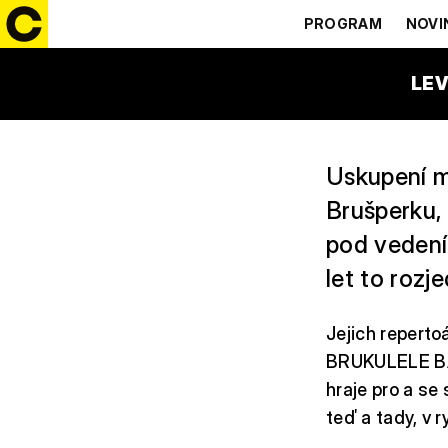
BRUKULEL
PROGRAM
NOVI
12:30 – 13:30
ČEZ FAM
LEV
Uskupení m
Brušperku, 
pod vedení
let to rozj
Jejich reperto
BRUKULELE BA
hraje pro a se
teď a tady, v r