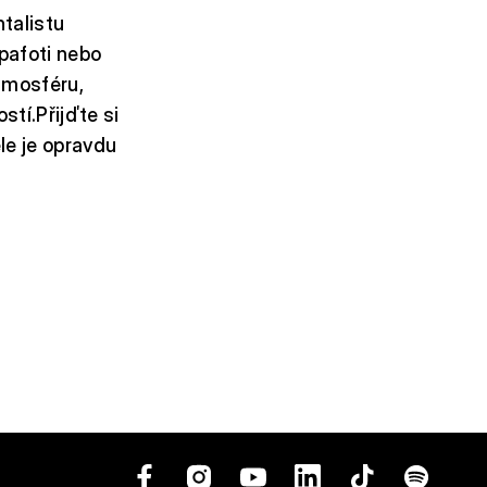
ntalistu
pafoti nebo
tmosféru,
tí.Přijďte si
ele je opravdu