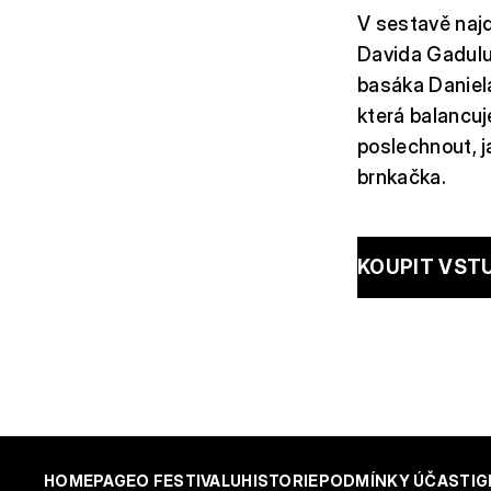
V sestavě najd
Davida Gadulu
basáka Daniela
která balancuj
poslechnout, ja
brnkačka.
KOUPIT VST
HOMEPAGE
O FESTIVALU
HISTORIE
PODMÍNKY ÚČASTI
G