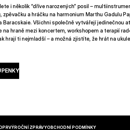
ete i několik “dříve narozených” posil – multiinstrume
, zpěvačku a hráčku na harmonium Marthu Gadulu Pa
 Baracskaie. Všichni společně vytvářejí jedinečnou a
e na hraně mezi koncertem, workshopem a terapií rados
k hrají ti nejmladší – a možná zjistíte, že hrát na ukul
UPENKY
DPR
VÝROČNÍ ZPRÁVY
OBCHODNÍ PODMÍNKY