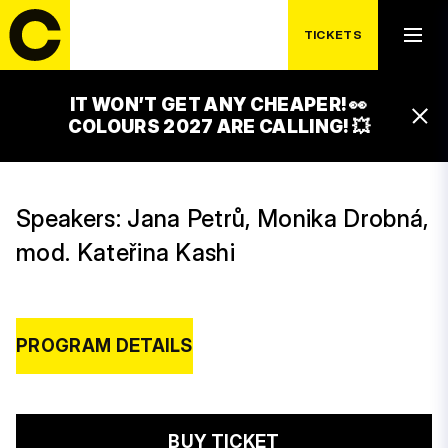
INDUSTRY AND
TICKETS
BUSINESS
IT WON’T GET ANY CHEAPER! 👀
17:30 – 18:30
COLOURS 2027 ARE CALLING! 💥
UNIVERCITY OSTRAVA!!! STAGE
Speakers: Jana Petrů, Monika Drobná,
mod. Kateřina Kashi
PROGRAM DETAILS
BUY TICKET