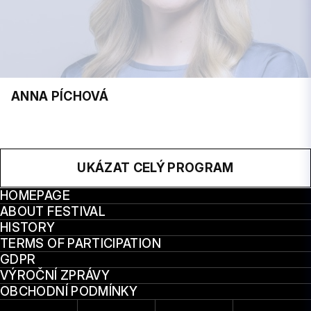
ANNA PÍCHOVÁ
UKÁZAT CELÝ PROGRAM
HOMEPAGE
ABOUT FESTIVAL
HISTORY
TERMS OF PARTICIPATION
GDPR
VÝROČNÍ ZPRÁVY
OBCHODNÍ PODMÍNKY