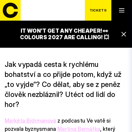
SATURDAY 18. 7.
SEZNAM ZPRÁVY:
TICKETS
VE VATĚ
IT WON’T GET ANY CHEAPER! 👀
16:45 – 17:30
COLOURS 2027 ARE CALLING! 💥
ČEZ GLOBAL STAGE
Jak vypadá cesta k rychlému
bohatství a co přijde potom, když už
„to vyjde“? Co dělat, aby se z peněz
člověk nezbláznil? Utéct od lidí do
hor?
Markéta Bidrmanová
z podcastu Ve vatě si
pozvala byznysmana
Martina Bernátka
, který