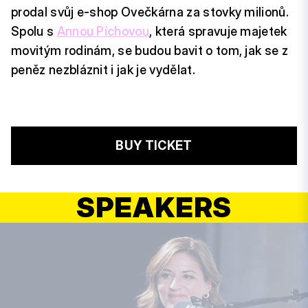
prodal svůj e-shop Ovečkárna za stovky milionů.
Spolu s
Annou Píchovou
, která spravuje majetek
movitým rodinám, se budou bavit o tom, jak se z
peněz nezbláznit i jak je vydělat.
BUY TICKET
SPEAKERS