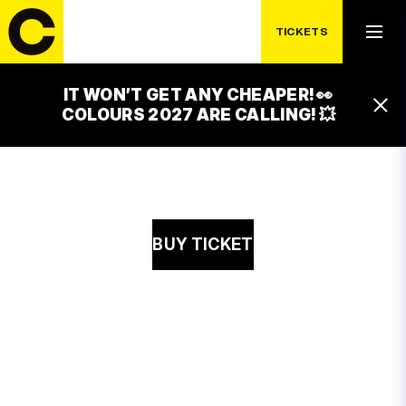
17:00 – 01:00
TICKETS
DON PAPA ZONE
17:00 – 01:00
DON PAPA ZONE
IT WON’T GET ANY CHEAPER! 👀
18:00 – 02:00
COLOURS 2027 ARE CALLING! 💥
DON PAPA ZONE
BUY TICKET