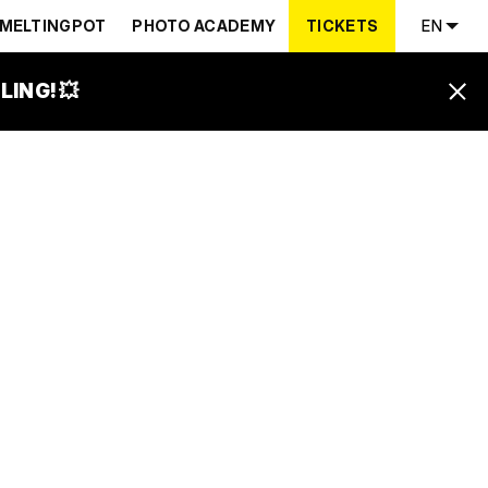
MELTINGPOT
PHOTO ACADEMY
TICKETS
EN
ING! 💥