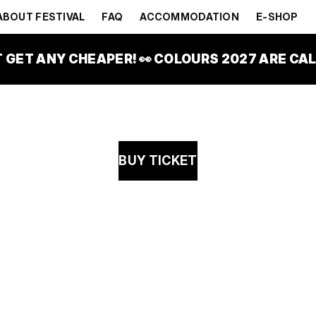
 NÁMĚSTÍ LÁSKY
ABOUT FESTIVAL
FAQ
ACCOMMODATION
E-SHOP
 NÁMĚSTÍ LÁSKY
T GET ANY CHEAPER! 👀 COLOURS 2027 ARE CALL
BUY TICKET