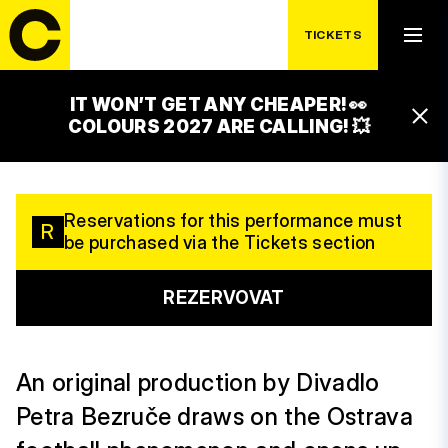
BEZRUČE BANÍČEK
TICKETS
ALE, ALE, ALE
IT WON’T GET ANY CHEAPER! 👀
18:00 – 20:00
COLOURS 2027 ARE CALLING! 💥
VÍTKOVICE GONG STAGE
Reservations for this performance must
R
be purchased via the Tickets section
REZERVOVAT
An original production by Divadlo
Petra Bezruče draws on the Ostrava