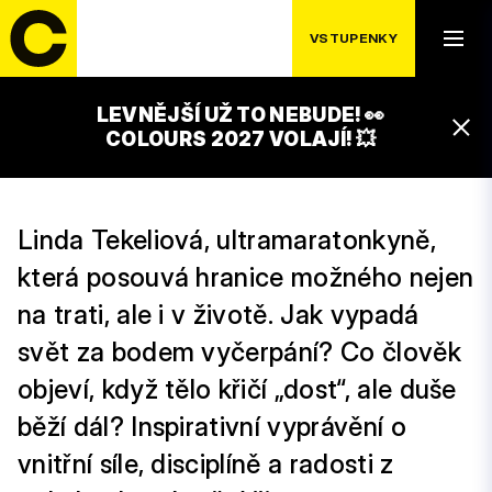
VSTUPENKY
PÁTEK 18. 7.
ŽIJU ULTRA
LEVNĚJŠÍ UŽ TO NEBUDE! 👀
16:45 – 17:45
COLOURS 2027 VOLAJÍ! 💥
GAMECHANGERS STAGE
Linda Tekeliová, ultramaratonkyně,
která posouvá hranice možného nejen
na trati, ale i v životě. Jak vypadá
svět za bodem vyčerpání? Co člověk
objeví, když tělo křičí „dost“, ale duše
běží dál? Inspirativní vyprávění o
vnitřní síle, disciplíně a radosti z