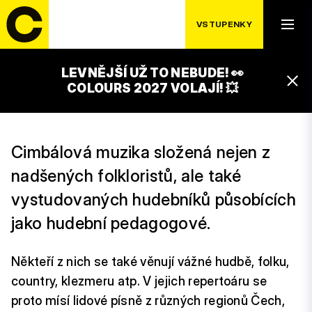
STŘEDA 15. 7.
CIMBÁLOVÁ
VSTUPENKY
MUZIKA VRZALOVCI
LEVNĚJŠÍ UŽ TO NEBUDE! 👀
17:00 – 00:00
COLOURS 2027 VOLAJÍ! 💥
VINÁRNA S CIMBÁLOVOU MUZIKOU
Cimbálová muzika složená nejen z
nadšených folkloristů, ale také
vystudovaných hudebníků působících
jako hudební pedagogové.
Někteří z nich se také věnují vážné hudbě, folku,
country, klezmeru atp. V jejich repertoáru se
proto mísí lidové písně z různých regionů Čech,