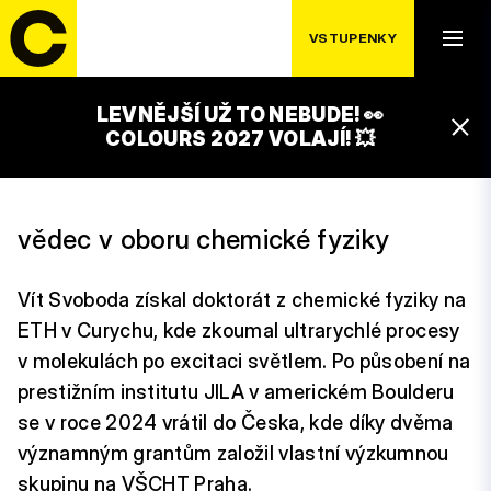
VSTUPENKY
LEVNĚJŠÍ UŽ TO NEBUDE! 👀
VÍT SVOBODA
COLOURS 2027 VOLAJÍ! 💥
vědec v oboru chemické fyziky
Vít Svoboda získal doktorát z chemické fyziky na
ETH v Curychu, kde zkoumal ultrarychlé procesy
v molekulách po excitaci světlem. Po působení na
prestižním institutu JILA v americkém Boulderu
se v roce 2024 vrátil do Česka, kde díky dvěma
významným grantům založil vlastní výzkumnou
skupinu na VŠCHT Praha.