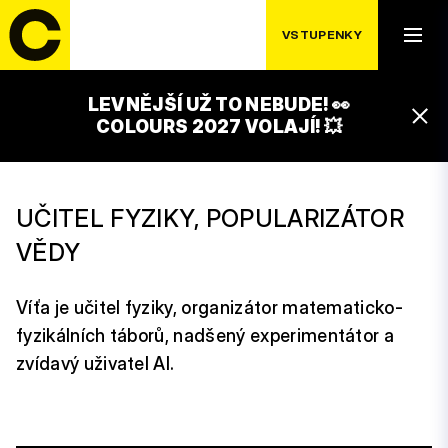
VSTUPENKY
LEVNĚJŠÍ UŽ TO NEBUDE! 👀
VÍT BOČEK
COLOURS 2027 VOLAJÍ! 💥
UČITEL FYZIKY, POPULARIZÁTOR
VĚDY
Víťa je učitel fyziky, organizátor matematicko-
fyzikálních táborů, nadšený experimentátor a
zvídavý uživatel AI.