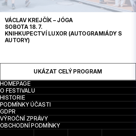
VÁCLAV KREJČÍK – JÓGA
SOBOTA 18. 7.
KNIHKUPECTVÍ LUXOR (AUTOGRAMIÁDY S
AUTORY)
UKÁZAT CELÝ PROGRAM
HOMEPAGE
O FESTIVALU
HISTORIE
PODMÍNKY ÚČASTI
GDPR
VÝROČNÍ ZPRÁVY
OBCHODNÍ PODMÍNKY