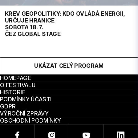
KREV GEOPOLITIKY: KDO OVLÁDÁ ENERGII,
URČUJE HRANICE
SOBOTA 18. 7.
ČEZ GLOBAL STAGE
UKÁZAT CELÝ PROGRAM
HOMEPAGE
O FESTIVALU
HISTORIE
PODMÍNKY ÚČASTI
GDPR
VÝROČNÍ ZPRÁVY
OBCHODNÍ PODMÍNKY