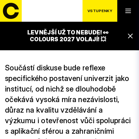
ODPOVĚDNOST A
VSTUPENKY
BUDOUCNOST
LEVNĚJŠÍ UŽ TO NEBUDE! 👀
16:00 – 17:00
COLOURS 2027 VOLAJÍ! 💥
UNIVERCITY OSTRAVA!!! STAGE
Součástí diskuse bude reflexe
specifického postavení univerzit jako
institucí, od nichž se dlouhodobě
očekává vysoká míra nezávislosti,
důraz na kvalitu vzdělávání a
výzkumu i otevřenost vůči spolupráci
s aplikační sférou a zahraničními