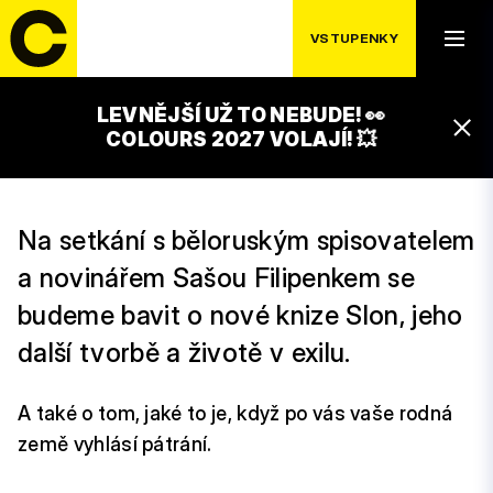
ČTVRTEK 16. 7.
UMĚNÍ NEVIDĚT
VSTUPENKY
SLONA
LEVNĚJŠÍ UŽ TO NEBUDE! 👀
15:00 – 16:00
COLOURS 2027 VOLAJÍ! 💥
LUXOR STAGE
Na setkání s běloruským spisovatelem
a novinářem Sašou Filipenkem se
budeme bavit o nové knize Slon, jeho
další tvorbě a životě v exilu.
A také o tom, jaké to je, když po vás vaše rodná
země vyhlásí pátrání.