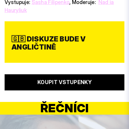
Vystupuje:
Sasha Filipenko
, Moderuje:
Nad ia
Hauryliuk
🇬🇧 DISKUZE BUDE V
ANGLIČTINĚ
KOUPIT VSTUPENKY
ŘEČNÍCI