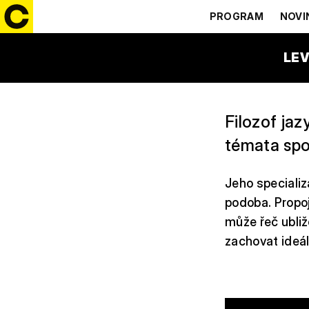
TOMÁŠ KO
PROGRAM
NOVI
LEV
Filozof ja
témata spoj
Jeho specializ
podoba. Propoju
může řeč ubliž
zachovat ideá