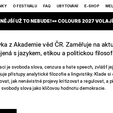
BLÍŽEK
NKY
O FESTIVALU
FAQ
UBYTOVÁNÍ
E-SHOP
MEL
NĚJŠÍ UŽ TO NEBUDE! 👀 COLOURS 2027 VOLAJÍ!
zyka z Akademie věd ČR. Zaměřuje na aktu
ená s jazykem, etikou a politickou filosofi
ací je svoboda slova, cenzura a hate speech, zvlášť jej
je přístupy analytické filozofie a lingvistiky. Klade si 
ovat, jak nenávistné projevy kritizovat a regulovat, a 
l svobody slova jako klíčovou hodnotu demokracie.