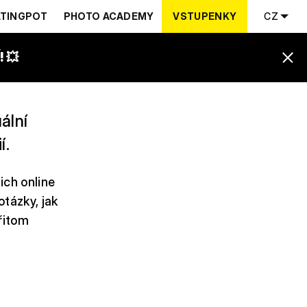
TINGPOT
PHOTO ACADEMY
VSTUPENKY
CZ
 💥
ální
í.
ich online
otázky, jak
přitom