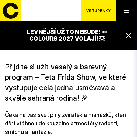
VSTUPENKY
PÁTEK 17. 7.
TETA FRÍDA SHOW
LEVNĚJŠÍ UŽ TO NEBUDE! 👀
16:00 – 17:00
COLOURS 2027 VOLAJÍ! 💥
ČEZ FAMILY PARK
Přijďte si užít veselý a barevný
program – Teta Frída Show, ve které
vystupuje celá jedna usměvavá a
skvěle sehraná rodina! 🎉
Čeká na vás svět plný zvířátek a maňásků, kteří
děti vtáhnou do kouzelné atmosféry radosti,
smíchu a fantazie.