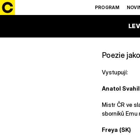
MISTRŮ!
PROGRAM
NOVI
15:30 – 16:30
FRESH S
LEV
Poezie jak
Vystupují:
Anatol Svahi
Mistr ČR ve sl
sborníků Emu 
Freya (SK)