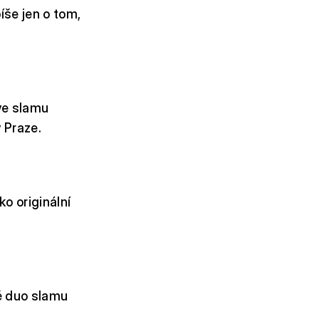
íše jen o tom,
ve slamu
 Praze.
ko originální
ě duo slamu