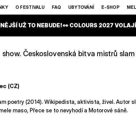
NKY
O FESTIVALU
FAQ
UBYTOVÁNÍ
E-SHOP
MEL
TAGE
NĚJŠÍ UŽ TO NEBUDE! 👀 COLOURS 2027 VOLAJÍ!
o show. Československá bitva mistrů slam 
lec (CZ)
am poetry (2014). Wikipedista, aktivista, živel. Autor
mele maso, Přece se to nevyhodí a Motorové sáně.