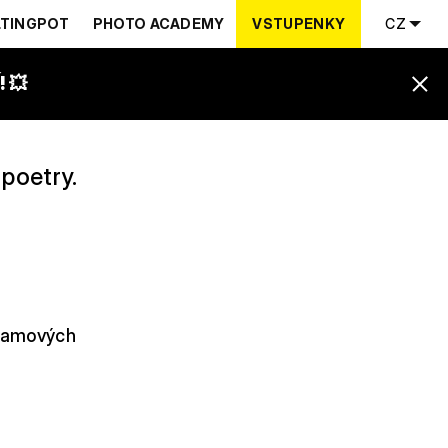
TINGPOT
PHOTO ACADEMY
VSTUPENKY
CZ
 💥
poetry.
 slamových