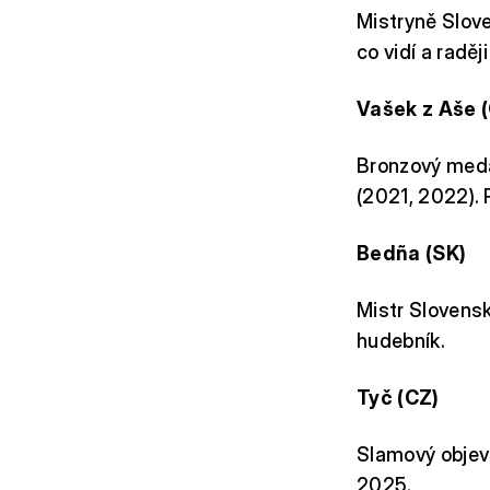
Mistryně Slove
co vidí a raděj
Vašek z Aše 
Bronzový meda
(2021, 2022).
Bedña (SK)
Mistr Slovensk
hudebník.
Tyč (CZ)
Slamový objev
2025.