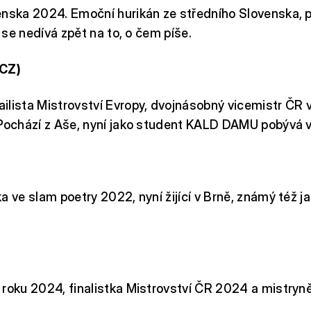
nska 2024. Emoční hurikán ze středního Slovenska, p
i se nedívá zpět na to, o čem píše.
(CZ)
ilista Mistrovství Evropy, dvojnásobný vicemistr ČR 
 Pochází z Aše, nyní jako student KALD DAMU pobývá v
a ve slam poetry 2022, nyní žijící v Brně, známý též ja
 roku 2024, finalistka Mistrovství ČR 2024 a mistryn