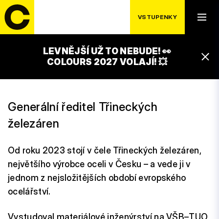
VSTUPENKY
LEVNĚJŠÍ UŽ TO NEBUDE! 👀
ROMAN HEIDE
COLOURS 2027 VOLAJÍ! 💥
Generální ředitel Třineckých
železáren
Od roku 2023 stojí v čele Třineckých železáren,
největšího výrobce oceli v Česku – a vede ji v
jednom z nejsložitějších období evropského
ocelářství.
Vystudoval materiálové inženýrství na VŠB–TUO