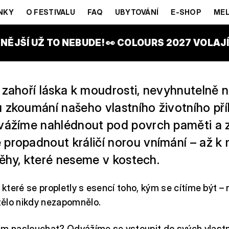
H
NKY
O FESTIVALU
FAQ
UBYTOVÁNÍ
E-SHOP
MEL
NĚJŠÍ UŽ TO NEBUDE! 👀 COLOURS 2027 VOLAJÍ!
 zahoří láska k moudrosti, nevyhnutelně 
 zkoumání našeho vlastního životního pří
vážíme nahlédnout pod povrch paměti a z
propadnout králičí norou vnímání – až k m
íběhy, které neseme v kostech.
 které se propletly s esencí toho, kým se cítíme být – 
 tělo nikdy nezapomnělo.
im naslouchat? Odvážíme se vstoupit do svých vlastn