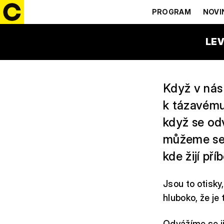
V KOSTEC
PROGRAM
NOVI
20:00 – 21:00
LEV
Když v nás
k tázavému
když se od
můžeme se 
kde žijí př
Jsou to otisky,
hluboko, že je
Odvážíme se j