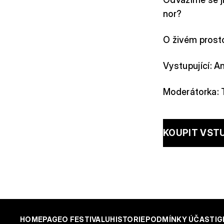
nor?
O živém prost
Vystupující: 
Moderátorka: 
KOUPIT VST
HOMEPAGE
O FESTIVALU
HISTORIE
PODMÍNKY ÚČASTI
G