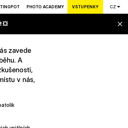
TINGPOT
PHOTO ACADEMY
VSTUPENKY
CZ
 💥
nás zavede
běhu. A
kušenosti,
ístu v nás,
natolik
ích vnitřních