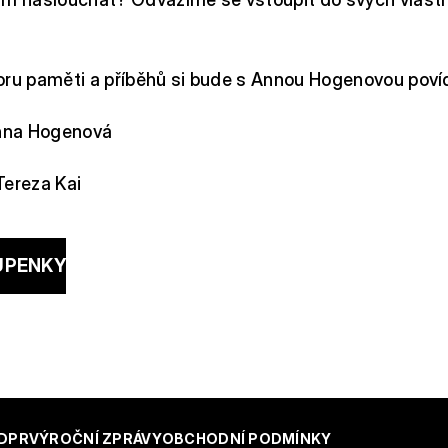
oru paměti a příběhů si bude s Annou Hogenovou povíd
Anna Hogenová
Tereza Kai
UPENKY
DPR
VÝROČNÍ ZPRÁVY
OBCHODNÍ PODMÍNKY