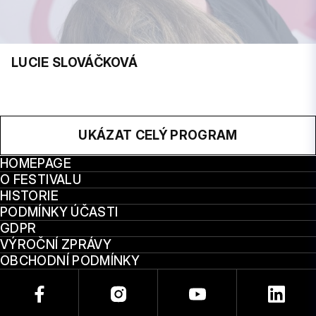
LUCIE SLOVÁČKOVÁ
UKÁZAT CELÝ PROGRAM
HOMEPAGE
O FESTIVALU
HISTORIE
PODMÍNKY ÚČASTI
GDPR
VÝROČNÍ ZPRÁVY
OBCHODNÍ PODMÍNKY