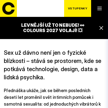
SEXUALITY V
VSTUPENKY
DIGITÁLNÍM VĚKU
LEVNĚJŠÍ UŽ TO NEBUDE! 👀
16:00 – 16:30
COLOURS 2027 VOLAJÍ! 💥
GAMECHANGERS STAGE
Sex už dávno není jen o fyzické
blízkosti – stává se prostorem, kde se
potkává technologie, design, data a
lidská psychika.
Přednáška ukáže, jak se během posledních
deseti let proměnil svět intimních pomůcek i
samotná sexualita: od jednoduchých vibrátorů k