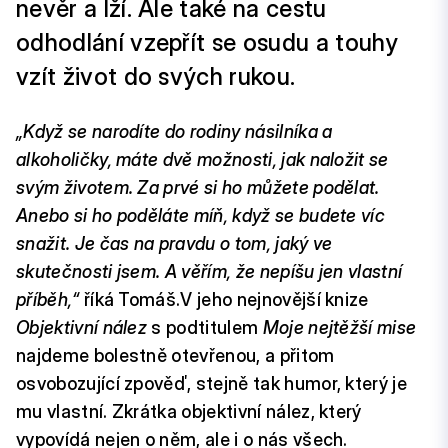
nevěr a lží. Ale také na cestu
odhodlání vzepřít se osudu a touhy
vzít život do svých rukou.
„Když se narodíte do rodiny násilníka a
alkoholičky, máte dvě možnosti, jak naložit se
svým životem. Za prvé si ho můžete podělat.
Anebo si ho poděláte míň, když se budete víc
snažit. Je čas na pravdu o tom, jaký ve
skutečnosti jsem. A věřím, že nepíšu jen vlastní
příběh,“
říká Tomáš.V jeho nejnovější knize
Objektivní nález
s podtitulem
Moje nejtěžší mise
najdeme bolestně otevřenou, a přitom
osvobozující zpověď, stejně tak humor, který je
mu vlastní. Zkrátka objektivní nález, který
vypovídá nejen o něm, ale i o nás všech.