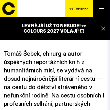
VSTUPENKY
PÁTEK 18. 7.
OBJEKTIVNÍ NÁLEZ
LEVNĚJŠÍ UŽ TO NEBUDE! 👀
18:30 – 19:30
COLOURS 2027 VOLAJÍ! 💥
LUXOR STAGE
Tomáš Šebek, chirurg a autor
úspěšných reportážních knih z
humanitárních misí, se vydává na
dosud nejnáročnější literární cestu —
na cestu do dětství stráveného v
nefunkční rodině. Na cestu osobních i
profesních selhání, partnerských