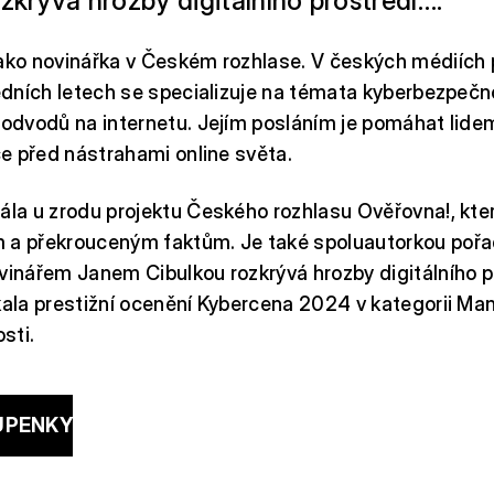
zkrývá hrozby digitálního prostředí….
jako novinářka v Českém rozhlase. V českých médiích
ledních letech se specializuje na témata kyberbezpečn
podvodů na internetu. Jejím posláním je pomáhat lide
iče před nástrahami online světa.
ála u zrodu projektu Českého rozhlasu Ověřovna!, který
 a překrouceným faktům. Je také spoluautorkou pořad
vinářem Janem Cibulkou rozkrývá hrozby digitálního p
kala prestižní ocenění Kybercena 2024 v kategorii Ma
sti.
UPENKY