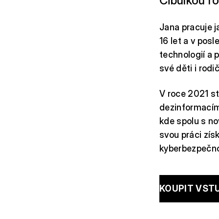
Cibulkou ro
Jana pracuje 
16 let a v pos
technologií a 
své děti i rod
V roce 2021 st
dezinformacím
kde spolu s no
svou práci zís
kyberbezpečno
KOUPIT VST