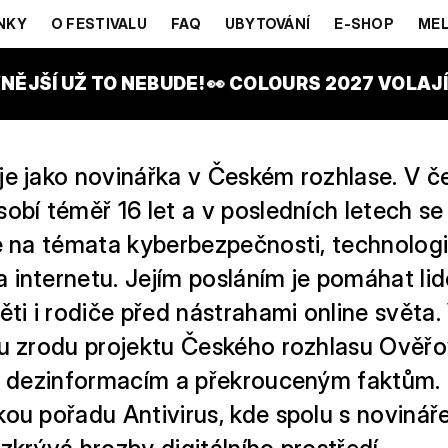
GDOŇOVÁ
NKY
O FESTIVALU
FAQ
UBYTOVÁNÍ
E-SHOP
MEL
NĚJŠÍ UŽ TO NEBUDE! 👀 COLOURS 2027 VOLAJÍ!
je jako novinářka v Českém rozhlase. V 
obí téměř 16 let a v posledních letech se
e na témata kyberbezpečnosti, technologi
 internetu. Jejím posláním je pomáhat li
ěti i rodiče před nástrahami online světa.
 u zrodu projektu Českého rozhlasu Ověřo
ti dezinformacím a překrouceným faktům. 
kou pořadu Antivirus, kde spolu s novin