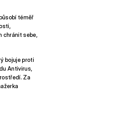
 působí téměř
osti,
m chránit sebe,
 bojuje proti
u Antivirus,
rostředí. Za
nažerka