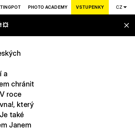
TINGPOT
PHOTO ACADEMY
VSTUPENKY
CZ
 💥
českých
í a
dem chránit
 V roce
vna!, který
Je také
ářem Janem