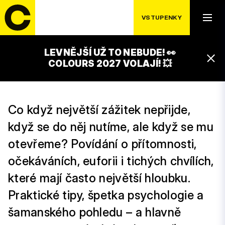
SOBOTA 19. 7.
VSTUPENKY
JAK SE UVOLNIT DO
PROUDU VĚDOMÍ
LEVNĚJŠÍ UŽ TO NEBUDE! 👀
COLOURS 2027 VOLAJÍ! 💥
18:30 – 19:30
Co když největší zážitek nepřijde,
když se do něj nutíme, ale když se mu
otevřeme? Povídání o přítomnosti,
očekáváních, euforii i tichých chvílích,
které mají často největší hloubku.
Praktické tipy, špetka psychologie a
šamanského pohledu – a hlavně