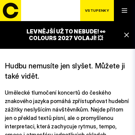
VSTUPENKY
LEVNĚJŠÍ UŽ TO NEBUDE! 👀
HANDS DANCE
COLOURS 2027 VOLAJÍ! 💥
Hudbu nemusíte jen slyšet. Můžete ji
také vidět.
Umělecké tlumočení koncertů do českého
znakového jazyka pomáhá zpřístupňovat hudební
zážitky neslyšícím návštěvníkům. Nejde přitom
jen o překlad textů písní, ale o promyšlenou
interpretaci, která zachycuje rytmus, tempo,
emoce i atmosféru jednotlivých skladeb.