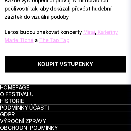
Každé vystoupení připravují s mimořádnou
pečlivostí tak, aby dokázali převést hudební
zážitek do vizuální podoby.
Letos budou znakovat koncerty
Mirai
,
Kateřiny
Marie Tiché
a
The Tap Tap
KOUPIT VSTUPENKY
HOMEPAGE
O FESTIVALU
HISTORIE
PODMÍNKY ÚČASTI
GDPR
VÝROČNÍ ZPRÁVY
OBCHODNÍ PODMÍNKY