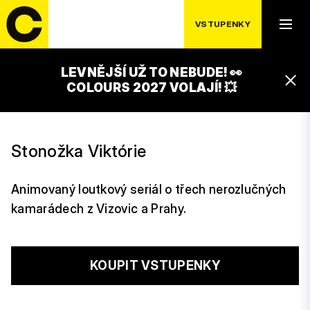
VEČERNÍČKEM:
VSTUPENKY
KRYSÁCI
LEVNĚJŠÍ UŽ TO NEBUDE! 👀
19:45 – 19:55
COLOURS 2027 VOLAJÍ! 💥
ČEZ FAMILY PARK
Stonožka Viktórie
Animovaný loutkový seriál o třech nerozlučných
kamarádech z Vizovic a Prahy.
KOUPIT VSTUPENKY