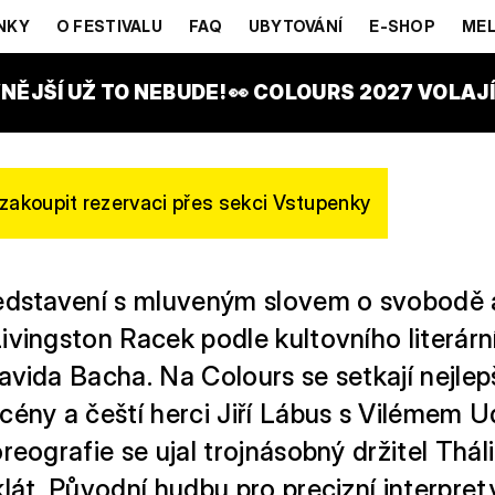
ON RACEK
NKY
O FESTIVALU
FAQ
UBYTOVÁNÍ
E-SHOP
MEL
CE GONG STAGE
NĚJŠÍ UŽ TO NEBUDE! 👀 COLOURS 2027 VOLAJÍ!
zakoupit rezervaci přes sekci Vstupenky
edstavení s mluveným slovem o svobodě 
vingston Racek podle kultovního literární
vida Bacha. Na Colours se setkají nejlepš
cény a čeští herci Jiří Lábus s Vilémem 
reografie se ujal trojnásobný držitel Thál
lát. Původní hudbu pro precizní interpre