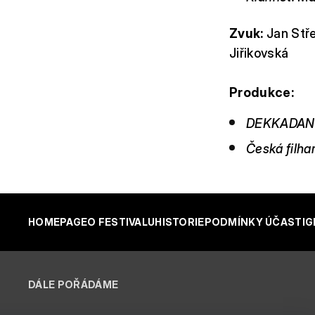
Zvuk:
Jan Stř
Jiřikovská
Produkce:
DEKKADAN
Česká filha
HOMEPAGE
O FESTIVALU
HISTORIE
PODMÍNKY ÚČASTI
G
DÁLE POŘÁDÁME