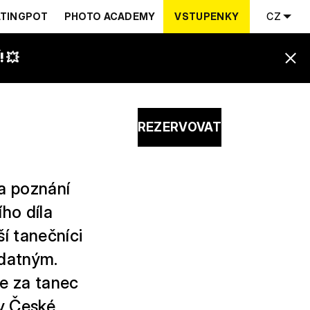
TINGPOT
PHOTO ACADEMY
VSTUPENKY
CZ
 💥
REZERVOVAT
a poznání
ho díla
í tanečníci
Udatným.
ie za tanec
ty České