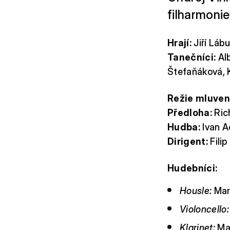
filharmonie
Hrají:
Jiří Láb
Tanečníci:
Alb
Štefaňáková, K
Režie mluvené
Předloha:
Ric
Hudba:
Ivan A
Dirigent:
Filip
Hudebníci:
Housle:
Marc
Violoncello:
Klarinet:
Ma