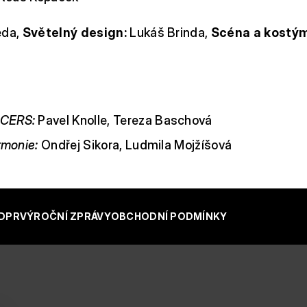
eda,
Světelný design:
Lukáš Brinda,
Scéna a kostým
CERS:
Pavel Knolle, Tereza Baschová
rmonie:
Ondřej Sikora, Ludmila Mojžíšová
DPR
VÝROČNÍ ZPRÁVY
OBCHODNÍ PODMÍNKY