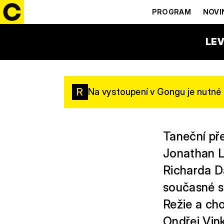
LIVINGST
PROGRAM
NOVI
13:00 – 14:15
VÍTKOVI
LEV
R
Na vystoupení v Gongu je nutné 
Taneční př
Jonathan Li
Richarda Da
současné s
Režie a cho
Ondřej Vink