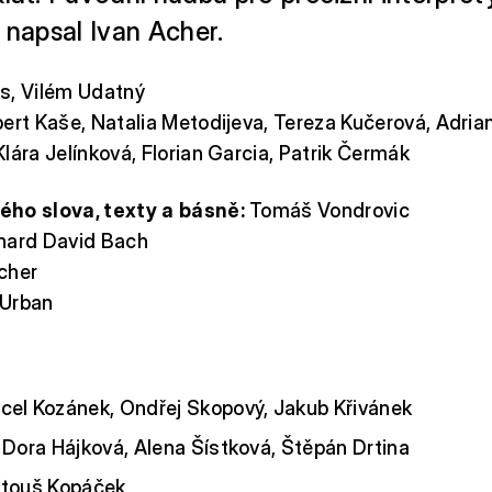
 napsal Ivan Acher.
us, Vilém Udatný
ert Kaše, Natalia Metodijeva, Tereza Kučerová, Adria
lára Jelínková, Florian Garcia, Patrik Čermák
ho slova, texty a básně:
Tomáš Vondrovic
hard David Bach
cher
 Urban
el Kozánek, Ondřej Skopový, Jakub Křivánek
Dora Hájková, Alena Šístková, Štěpán Drtina
touš Kopáček