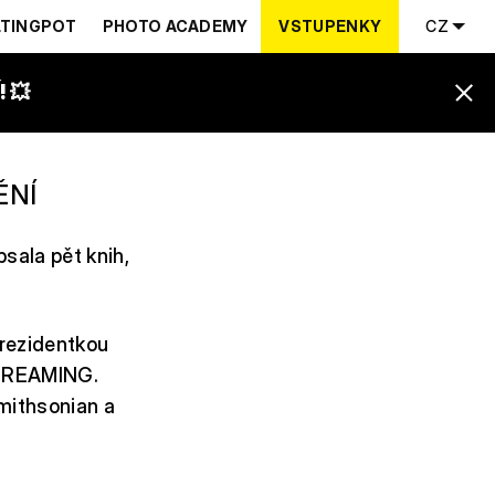
TINGPOT
PHOTO ACADEMY
VSTUPENKY
CZ
 💥
ĚNÍ
sala pět knih,
prezidentkou
 DREAMING.
Smithsonian a