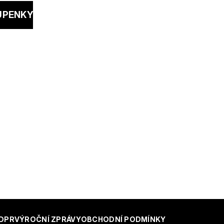
UPENKY
DPR
VÝROČNÍ ZPRÁVY
OBCHODNÍ PODMÍNKY