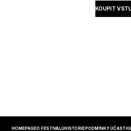
KOUPIT VST
HOMEPAGE
O FESTIVALU
HISTORIE
PODMÍNKY ÚČASTI
G