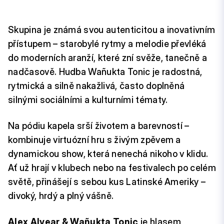
Skupina je známá svou autenticitou a inovativním
přístupem – starobylé rytmy a melodie převléká
do moderních aranží, které zní svěže, tanečně a
nadčasově. Hudba Wañukta Tonic je radostná,
rytmická a silně nakažlivá, často doplněná
silnými sociálními a kulturními tématy.
Na pódiu kapela srší životem a barevností –
kombinuje virtuózní hru s živým zpěvem a
dynamickou show, která nenechá nikoho v klidu.
Ať už hrají v klubech nebo na festivalech po celém
světě, přinášejí s sebou kus Latinské Ameriky –
divoký, hrdý a plný vášně.
Alex Alvear & Wañukta Tonic
je hlasem