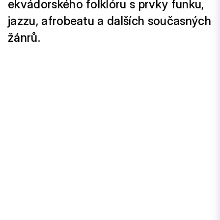
ekvádorského folklóru s prvky funku,
jazzu, afrobeatu a dalších současných
žánrů.