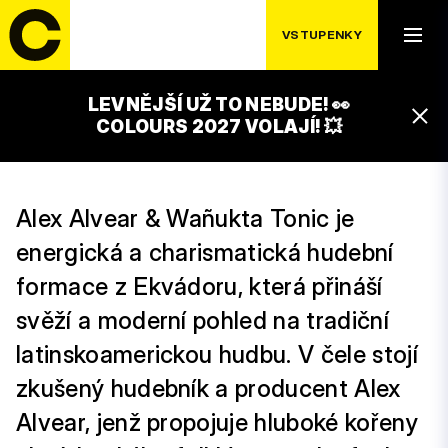
ALEX ALVEAR &
VSTUPENKY
WAÑUKTA TONIC
23:15 – 00:15
LEVNĚJŠÍ UŽ TO NEBUDE! 👀
CACAO STAGE
COLOURS 2027 VOLAJÍ! 💥
15:45 – 16:45
Alex Alvear & Wañukta Tonic je
energická a charismatická hudební
formace z Ekvádoru, která přináší
svěží a moderní pohled na tradiční
latinskoamerickou hudbu. V čele stojí
zkušený hudebník a producent Alex
Alvear, jenž propojuje hluboké kořeny