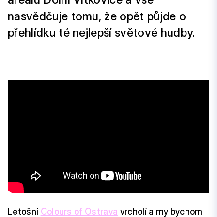
nasvědčuje tomu, že opět půjde o
přehlídku té nejlepší světové hudby.
Letošní
Colours of Ostrava
vrcholí a my bychom