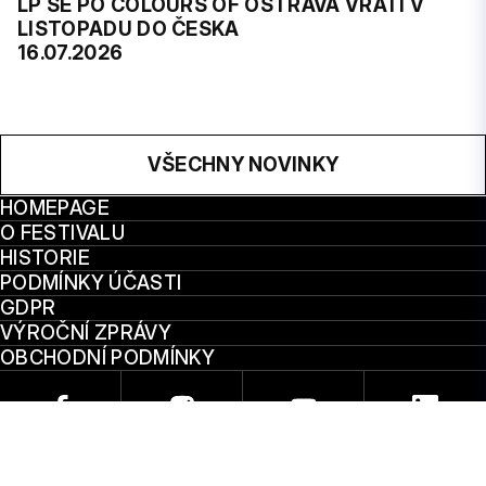
LP SE PO COLOURS OF OSTRAVA VRÁTÍ V
LISTOPADU DO ČESKA
16.07.2026
VŠECHNY NOVINKY
HOMEPAGE
O FESTIVALU
HISTORIE
PODMÍNKY ÚČASTI
GDPR
VÝROČNÍ ZPRÁVY
OBCHODNÍ PODMÍNKY