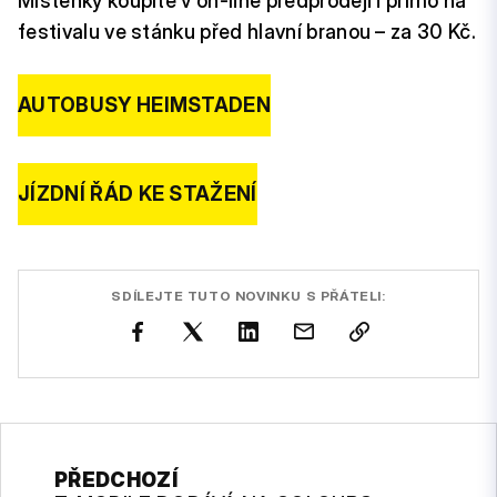
Místenky koupíte v on-line předprodeji i přímo na
festivalu ve stánku před hlavní branou – za 30 Kč.
AUTOBUSY HEIMSTADEN
JÍZDNÍ ŘÁD KE STAŽENÍ
SDÍLEJTE TUTO NOVINKU S PŘÁTELI:
PŘEDCHOZÍ