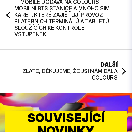
T-MOBILE DODÁVÁ NA COLOURS
MOBILNÍ BTS STANICE A MNOHO SIM
KARET, KTERÉ ZAJIŠŤUJÍ PROVOZ
PLATEBNÍCH TERMINÁLŮ A TABLETŮ
SLOUŽÍCÍCH KE KONTROLE
VSTUPENEK
DALŠÍ
ZLATO, DĚKUJEME, ŽE JSI NÁM DALA
COLOURS
SOUVISEJÍCÍ
NOVINKY