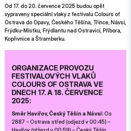
Od 17. do 20. července 2025 budou opět
vypraveny speciální vlaky z festivalu Colours of
Ostrava do Opavy, Českého Těšína, Třince, Návsí,
Frýdku-Místku, Frýdlantu nad Ostravicí, Příbora,
Kopřivnice a Štramberku.
ORGANIZACE PROVOZU
FESTIVALOVÝCH VLAKŮ
COLOURS OF OSTRAVA VE
DNECH 17. A 18. ČERVENCE
2025:
Směr Havířov, Český Těšín a Návsí:
Os
2887 – Ostrava střed (odjezd v 00:45) –
Havířov (příjezd v 00:59) – Český Těšín