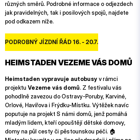
různých směrů. Podrobné informace o odjezdech
jak pravidelných, tak i posilových spojů, najdete
pod odkazem níže.
PODROBNÝ JÍZDNÍ ŘÁD 16. - 20.7.
HEIMSTADEN VEZEME VÁS DOMŮ
Heimstaden vypravuje autobusy
v rámci
projektu
Vezeme vás domů
. Z festivalu vás
pohodlně zavezou do Ostravy-Poruby, Karviné,
Orlové, Havířova i Frýdku-Místku. Výtěžek navíc
poputuje na projekt S námi domů, jenž pomáhá
mladým lidem, kteří opouštějí dětské domovy,
domy na půl cesty či pěstounskou péči. 🏠