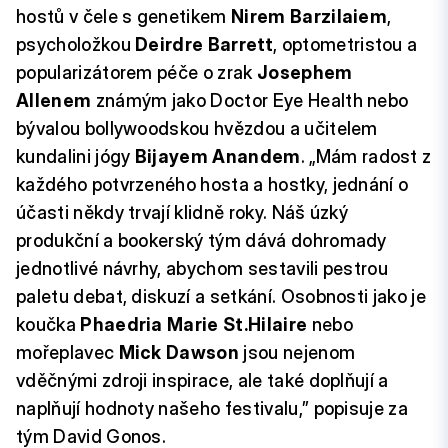
hostů v čele s genetikem
Nirem Barzilaiem
,
psycholožkou
Deirdre Barrett
, optometristou a
popularizátorem péče o zrak
Josephem
Allenem
známým jako Doctor Eye Health nebo
bývalou bollywoodskou hvězdou a učitelem
kundalini jógy
Bijayem Anandem
. „Mám radost z
každého potvrzeného hosta a hostky, jednání o
účasti někdy trvají klidně roky. Náš úzký
produkční a bookerský tým dává dohromady
jednotlivé návrhy, abychom sestavili pestrou
paletu debat, diskuzí a setkání. Osobnosti jako je
koučka
Phaedria Marie St.Hilaire
nebo
mořeplavec
Mick Dawson
jsou nejenom
vděčnými zdroji inspirace, ale také doplňují a
naplňují hodnoty našeho festivalu,” popisuje za
tým David Gonos.