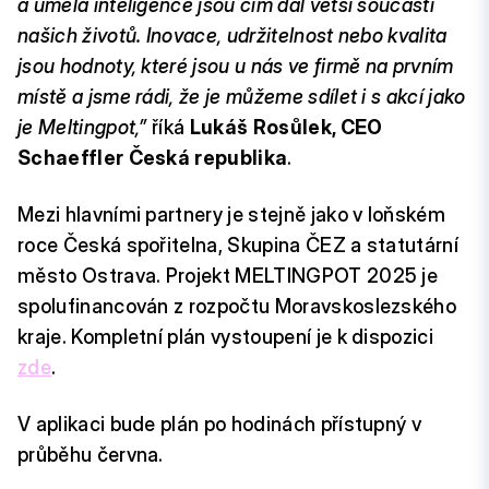
a umělá inteligence jsou čím dál větší součástí
našich životů. Inovace, udržitelnost nebo kvalita
jsou hodnoty, které jsou u nás ve firmě na prvním
místě a jsme rádi, že je můžeme sdílet i s akcí jako
je Meltingpot,”
říká
Lukáš Rosůlek, CEO
Schaeffler Česká republika
.
Mezi hlavními partnery je stejně jako v loňském
roce Česká spořitelna, Skupina ČEZ a statutární
město Ostrava. Projekt MELTINGPOT 2025 je
spolufinancován z rozpočtu Moravskoslezského
kraje. Kompletní plán vystoupení je k dispozici
zde
.
V aplikaci bude plán po hodinách přístupný v
průběhu června.