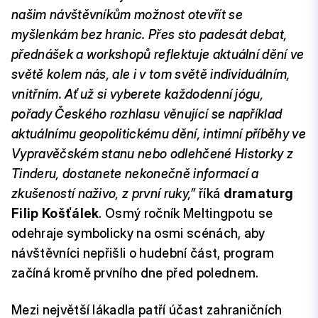
našim návštěvníkům možnost otevřít se
myšlenkám bez hranic. Přes sto padesát debat,
přednášek a workshopů reflektuje aktuální dění ve
světě kolem nás, ale i v tom světě individuálním,
vnitřním. Ať už si vyberete každodenní jógu,
pořady Českého rozhlasu věnující se například
aktuálnímu geopolitickému dění, intimní příběhy ve
Vypravěčském stanu nebo odlehčené Historky z
Tinderu, dostanete nekonečně informací a
zkušeností naživo, z první ruky,”
říká
dramaturg
Filip Košťálek
. Osmý ročník Meltingpotu se
odehraje symbolicky na osmi scénách, aby
návštěvníci nepřišli o hudební část, program
začíná kromě prvního dne před polednem.
Mezi největší lákadla patří účast zahraničních