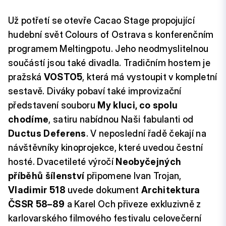
Už potřetí se otevře Cacao Stage propojující
hudební svět Colours of Ostrava s konferenčním
programem Meltingpotu. Jeho neodmyslitelnou
součástí jsou také divadla. Tradičním hostem je
pražská
VOSTO5
, která má vystoupit v kompletní
sestavě. Diváky pobaví také improvizační
představení souboru
My kluci, co spolu
chodíme
, satiru nabídnou Naši fabulanti od
Ductus Deferens
. V neposlední řadě čekají na
návštěvníky kinoprojekce, které uvedou čestní
hosté. Dvacetileté výročí
Neobyčejných
příběhů šílenství
připomene Ivan Trojan,
Vladimir 518
uvede dokument
Architektura
ČSSR 58–89
a Karel Och přiveze exkluzivně z
karlovarského filmového festivalu celovečerní