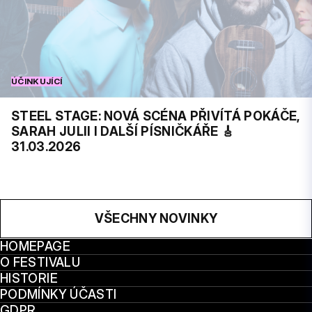
ÚČINKUJÍCÍ
STEEL STAGE: NOVÁ SCÉNA PŘIVÍTÁ POKÁČE,
SARAH JULII I DALŠÍ PÍSNIČKÁŘE 🎸
31.03.2026
VŠECHNY NOVINKY
HOMEPAGE
O FESTIVALU
HISTORIE
PODMÍNKY ÚČASTI
GDPR