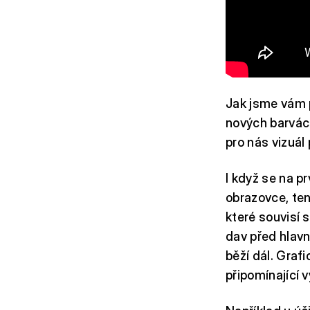
Jak jsme vám p
nových barvác
pro nás vizuál 
I když se na p
obrazovce, ten
které souvisí 
dav před hlavní
běží dál. Graf
připomínající v