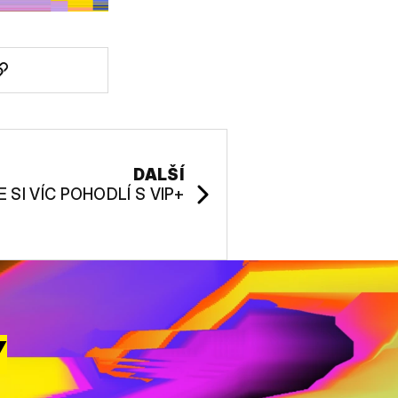
DALŠÍ
E SI VÍC POHODLÍ S VIP+
Y