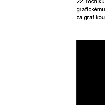
22. ročník
grafickému 
za grafikou