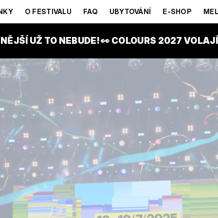
NKY
O FESTIVALU
FAQ
UBYTOVÁNÍ
E-SHOP
MEL
NĚJŠÍ UŽ TO NEBUDE! 👀 COLOURS 2027 VOLAJÍ!