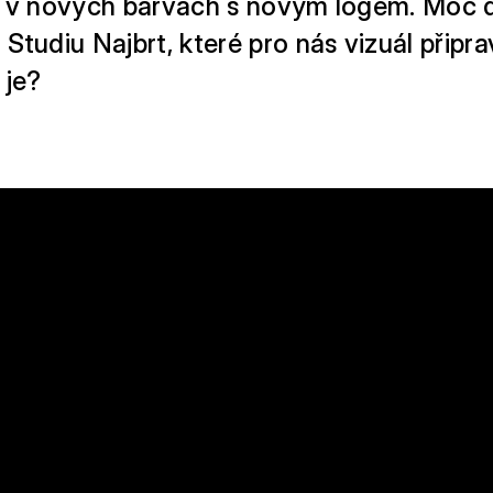
u v nových barvách s novým logem. Moc
Studiu Najbrt, které pro nás vizuál připrav
 je?