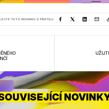
LEJTE TUTO NOVINKU S PŘÁTELI:
NĚNÉHO
UŽIJT
NČÍ
SOUVISEJÍCÍ NOVINK