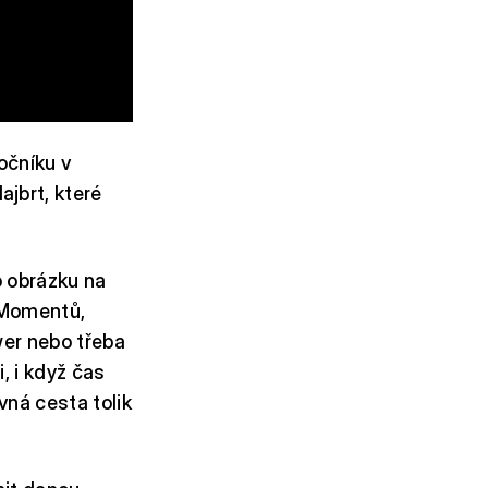
očníku v
jbrt, které
o obrázku na
. Momentů,
wer nebo třeba
i, i když čas
vná cesta tolik