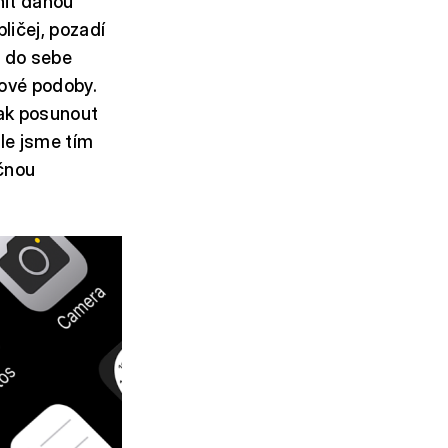
nit danou
ličej, pozadí
a do sebe
nové podoby.
jak posunout
ále jsme tím
ečnou