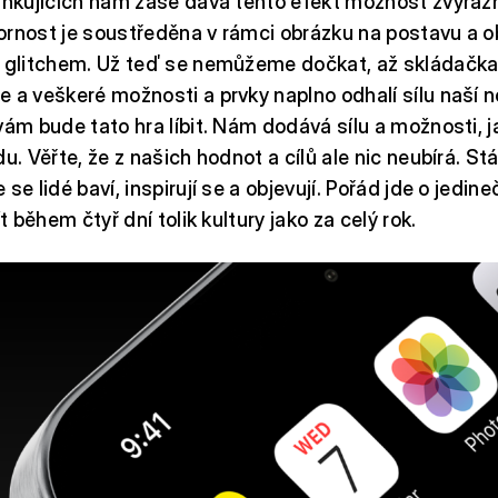
inkujících nám zase dává tento efekt možnost zvýraz
rnost je soustředěna v rámci obrázku na postavu a ob
o glitchem. Už teď se nemůžeme dočkat, až skládačk
 a veškeré možnosti a prvky naplno odhalí sílu naší 
vám bude tato hra líbit. Nám dodává sílu a možnosti, 
u. Věřte, že z našich hodnot a cílů ale nic neubírá. St
se lidé baví, inspirují se a objevují. Pořád jde o jedin
ít během čtyř dní tolik kultury jako za celý rok.