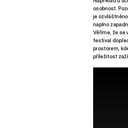
Například u úč
osobnost. Pozo
je ozvláštněn
naplno zapadne
Věříme, že se 
festival dopřed
prostorem, kde 
příležitost zaž