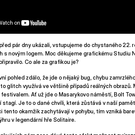
řed pár dny ukázali, vstupujeme do chystaného 22. r
h s novým logem. Moc děkujeme grafickému Studiu Na
připravilo. Co ale za grafikou je?
rvní pohled zdálo, že jde o nějaký bug, chybu zamrzléh
to glitch využívá ve většině případů reálných obrazů
s festivalem. Ať už jde o Masarykovo náměstí, Bolt To
 stagí. Je to o dané chvíli, která zůstává v naší pamět
ici tento okamžik zachytávají v pohybu, tím vzniká bare
ýhru v legendární hře Solitaire.