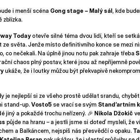
ibude i menší scéna
Gong stage – Malý sál
, kde bud
 zblízka.
rway Today
otevře silné téma dvou lidí, kteří se setká
t ze světa. Jenže místo definitivního konce se mezi n
, co nečekali. Na úplně jinou notu pak zahraje třeba
S
rační chaos plný postav, které jsou až nepříjemně po
ry
ukáže, že i loutky můžou být překvapivě nekompromi
y je nejlepší si ze všeho prostě udělat srandu, chybě
ni stand-up.
Vosto5
se vrací se svým
Stand’artním 
dé jiný a pokaždé trochu neřízený. 🎉
Nikola Džokič
v
ss
půjde na hranu – a jestli jsme si doteď mysleli, že v
echem a Balkáncem, nejspíš nás přesvědčí o opaku.
Ta
Kateřina Beran
pak ukážou, že i vlastní průšvihy se d