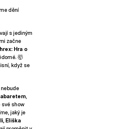
eme dění
vají s jediným
imi začne
hrex: Hra o
vědomé. 🤯
sní, když se
t nebude
kabaretem
,
e své show
íme, jaký je
li, Eliška
ají proměnit v