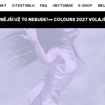
NKY
O FESTIVALU
FAQ
UBYTOVÁNÍ
E-SHOP
MEL
NĚJŠÍ UŽ TO NEBUDE! 👀 COLOURS 2027 VOLAJÍ!