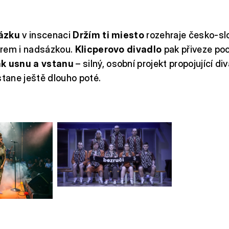
vázku
v inscenaci
Držím ti miesto
rozehraje česko-sl
rem i nadsázkou.
Klicperovo divadlo
pak přiveze po
ak usnu a vstanu
– silný, osobní projekt propojující di
stane ještě dlouho poté.