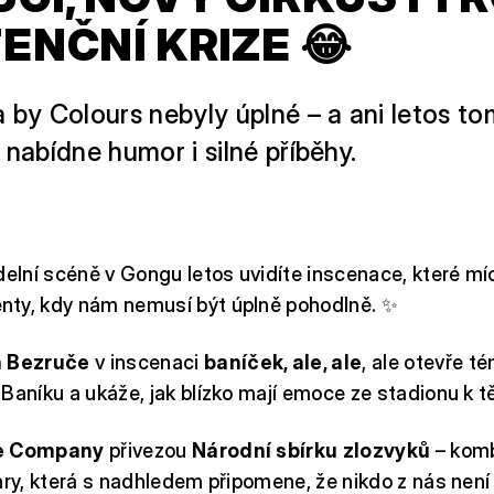
ENČNÍ KRIZE 😂
a by Colours nebyly úplné – a ani letos t
 nabídne humor i silné příběhy.
delní scéně v Gongu letos uvidíte inscenace, které mí
ty, kdy nám nemusí být úplně pohodlně. ✨
a Bezruče
v inscenaci
baníček, ale, ale
, ale otevře t
Baníku a ukáže, jak blízko mají emoce ze stadionu k 
ue Company
přivezou
Národní sbírku zlozvyků
– komb
hry, která s nadhledem připomene, že nikdo z nás není