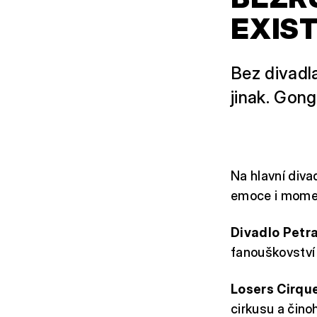
EXIST
Bez divadl
jinak. Gong
Na hlavní diva
emoce i momen
Divadlo Petr
fanouškovství 
Losers Cirq
cirkusu a čino