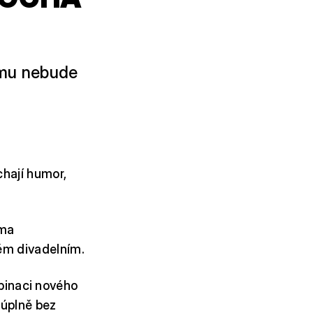
omu nebude
chají humor,
éma
těm divadelním.
inaci nového
 úplně bez