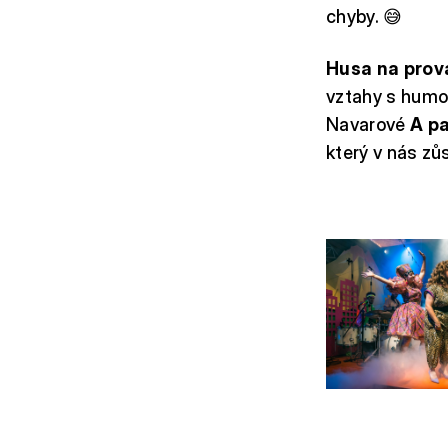
chyby. 😅
Husa na pro
vztahy s humo
Navarové
A p
který v nás zů