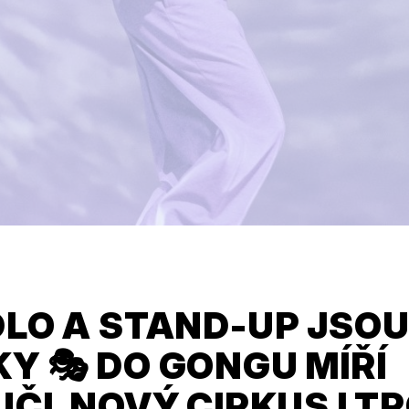
DLO A STAND-UP JSO
Y 🎭 DO GONGU MÍŘÍ
ČI, NOVÝ CIRKUS I T