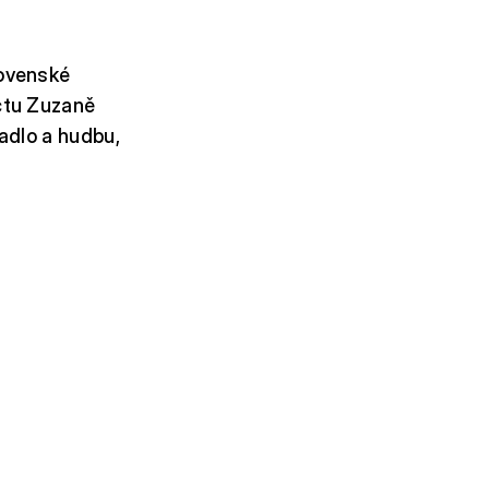
ovenské
ctu Zuzaně
vadlo a hudbu,