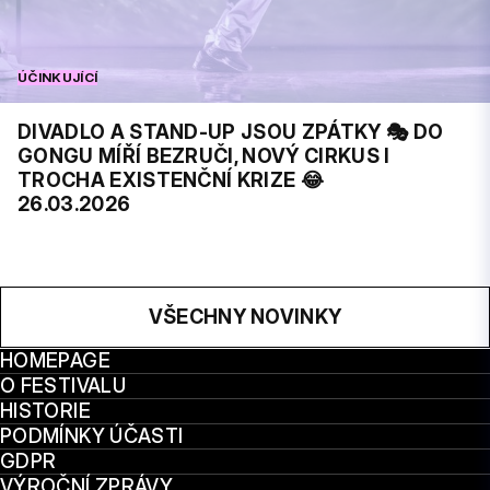
ÚČINKUJÍCÍ
DIVADLO A STAND-UP JSOU ZPÁTKY 🎭 DO
GONGU MÍŘÍ BEZRUČI, NOVÝ CIRKUS I
TROCHA EXISTENČNÍ KRIZE 😂
26.03.2026
VŠECHNY NOVINKY
HOMEPAGE
O FESTIVALU
HISTORIE
PODMÍNKY ÚČASTI
GDPR
VÝROČNÍ ZPRÁVY