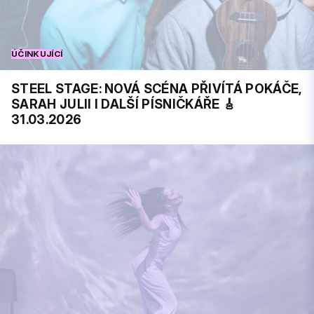
ÚČINKUJÍCÍ
STEEL STAGE: NOVÁ SCÉNA PŘIVÍTÁ POKÁČE,
SARAH JULII I DALŠÍ PÍSNIČKÁŘE 🎸
31.03.2026