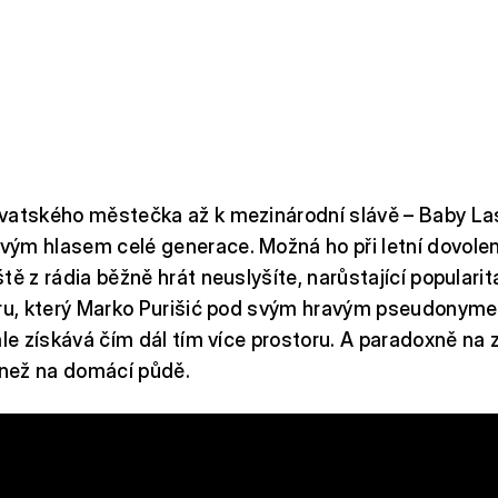
vatského městečka až k mezinárodní slávě – Baby La
ým hlasem celé generace. Možná ho při letní dovolen
tě z rádia běžně hrát neuslyšíte, narůstající populari
nru, který Marko Purišić pod svým hravým pseudonym
ale získává čím dál tím více prostoru. A paradoxně na 
 než na domácí půdě.