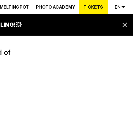
MELTINGPOT
PHOTO ACADEMY
TICKETS
EN
ING! 💥
d of