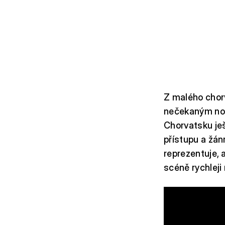
Z malého chor
nečekaným nov
Chorvatsku ješ
přístupu a žá
reprezentuje, 
scéně rychleji