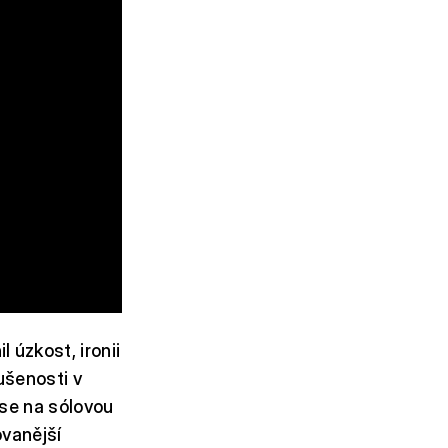
úzkost, ironii
ušenosti v
 se na sólovou
ovanější