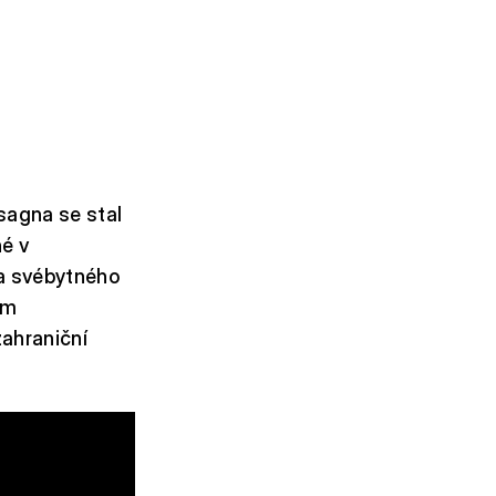
sagna se stal
é v
ta svébytného
em
zahraniční