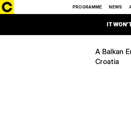
BABY LAS
PROGRAMME
NEWS
01:00 – 02:00
T-MOBI
IT WON’
A Balkan E
Croatia