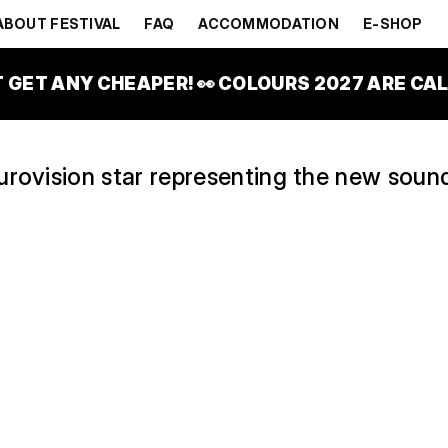
AGNA
ABOUT FESTIVAL
FAQ
ACCOMMODATION
E-SHOP
LE STAGE
T GET ANY CHEAPER! 👀 COLOURS 2027 ARE CALL
urovision star representing the new soun