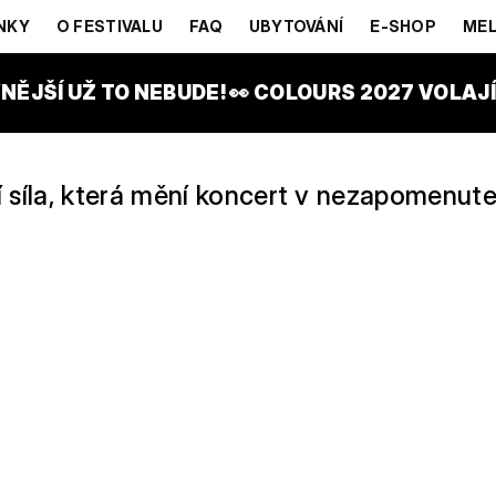
ANSIE
NKY
O FESTIVALU
FAQ
UBYTOVÁNÍ
E-SHOP
MEL
E STAGE
NĚJŠÍ UŽ TO NEBUDE! 👀 COLOURS 2027 VOLAJÍ!
cí síla, která mění koncert v nezapomenute