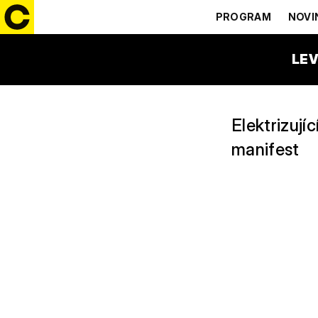
SKUNK AN
PROGRAM
NOVI
18:30 – 19:30
T-MOBIL
LEV
Elektrizují
manifest