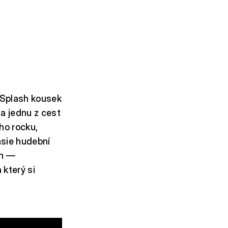
u Splash kousek
a jednu z cest
ho rocku,
nsie hudební
in —
 který si