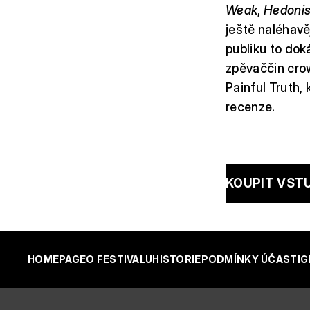
Weak
,
Hedoni
ještě naléhavě
publiku to dok
zpěvaččin cro
Painful Truth, 
recenze.
KOUPIT VST
HOMEPAGE
O FESTIVALU
HISTORIE
PODMÍNKY ÚČASTI
G