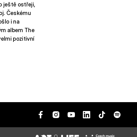
 ještě ostřeji,
stoj. Českému
šlo i na
vým albem The
elmi pozitivní