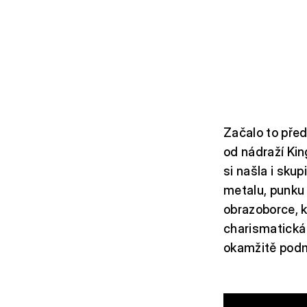
Začalo to před
od nádraží Kin
si našla i sku
metalu, punku 
obrazoborce, kt
charismatická 
okamžitě podm