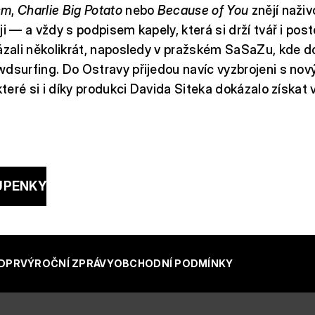
sm
,
Charlie Big Potato
nebo
Because of You
znějí naživo
ji — a vždy s podpisem kapely, která si drží tvář i po
ázali několikrát, naposledy v pražském SaSaZu, kde do
wdsurfing. Do Ostravy přijedou navíc vyzbrojeni s no
které si i díky produkci Davida Siteka dokázalo získat v
UPENKY
DPR
VÝROČNÍ ZPRÁVY
OBCHODNÍ PODMÍNKY