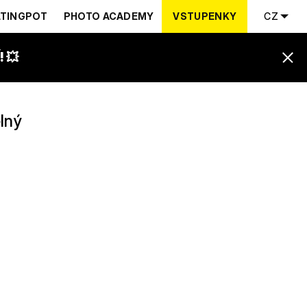
TINGPOT
PHOTO ACADEMY
VSTUPENKY
CZ
 💥
lný