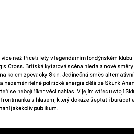
 více než třiceti lety v legendárním londýnském klub
g’s Cross. Britská kytarová scéna hledala nové směry 
pina kolem zpěvačky Skin. Jedinečná směs alternativní
a nezaměnitelné politické energie dělá ze Skunk Ana
eří se nebojí říkat věci nahlas. V jejím středu stojí Sk
frontmanka s hlasem, který dokáže šeptat i burácet a
aní jakékoliv publikum.