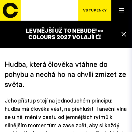
VSTUPENKY
SOBOTA 18. 7.
DJ PETR TOMAN
LEVNĚJŠÍ UŽ TO NEBUDE! 👀
00:00 – 02:00
COLOURS 2027 VOLAJÍ! 💥
CACAO STAGE
Hudba, která člověka vtáhne do
pohybu a nechá ho na chvíli zmizet ze
světa.
Jeho přístup stojí na jednoduchém principu:
hudba má člověka vést, ne přehlušit. Taneční vlna
se u něj mění v cestu od jemnějších rytmů k
silnějším momentům a zase zpět, aby si každý