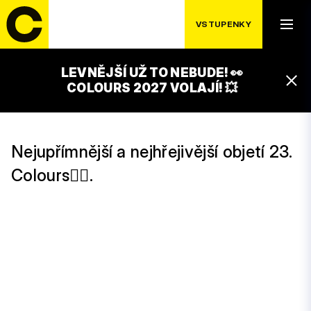
VSTUPENKY
ČTVRTEK 16. 7.
HARRY STRANGE
LEVNĚJŠÍ UŽ TO NEBUDE! 👀
16:15 – 17:15
COLOURS 2027 VOLAJÍ! 💥
STEEL STAGE
Nejupřímnější a nejhřejivější objetí 23.
Colours🏳️‍🌈.