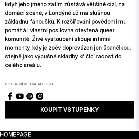
když jeho jméno zatím zůstává většině cizí, na
domácí scéně, v Londýně už má slušnou
základnu fanoušků. K rozšiřování povědomí mu
pomáhá i vlastní posilovna otevřená queer
komunitě. Živé vystoupení slibuje intimní
momenty, kdy je zpěv doprovázen jen španělkou,
stejně jako výbušné skladby křičící radost do
celého areálu.
SOCIÁLNÍ MÉDIA AUTORA
KOUPIT VSTUPENKY
HOMEPAGE