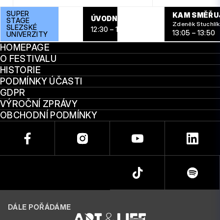
SUPER
KAM SMĚŘUJ
ÚVODNÍ CEREMONIÁL – OTEVŘENÍ
STAGE
Zdeněk Stuchlík
SLEZSKÉ
12:30 – 12:45
13:05 – 13:50
UNIVERZITY
HOMEPAGE
O FESTIVALU
HISTORIE
PODMÍNKY ÚČASTI
GDPR
VÝROČNÍ ZPRÁVY
OBCHODNÍ PODMÍNKY
DÁLE POŘÁDÁME