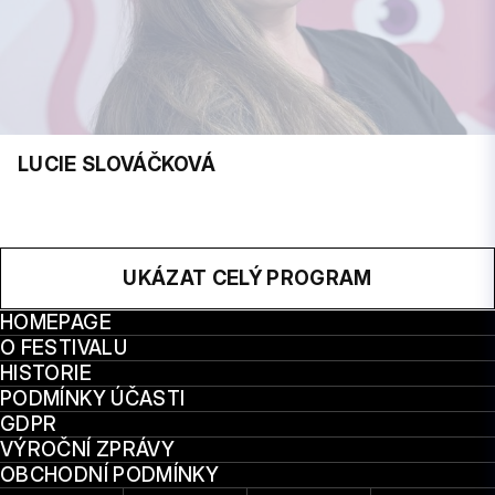
LUCIE SLOVÁČKOVÁ
UKÁZAT CELÝ PROGRAM
HOMEPAGE
O FESTIVALU
HISTORIE
PODMÍNKY ÚČASTI
GDPR
VÝROČNÍ ZPRÁVY
OBCHODNÍ PODMÍNKY