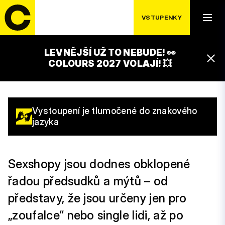
SVĚT, KTERÝ JE
VSTUPENKY
JINÝ, NEŽ ČEKÁTE
LEVNĚJŠÍ UŽ TO NEBUDE! 👀
16:30 – 17:00
COLOURS 2027 VOLAJÍ! 💥
GAMECHANGERS STAGE
Vystoupení je tlumočené do znakového
jazyka
Sexshopy jsou dodnes obklopené
řadou předsudků a mýtů – od
představy, že jsou určeny jen pro
„zoufalce“ nebo single lidi, až po