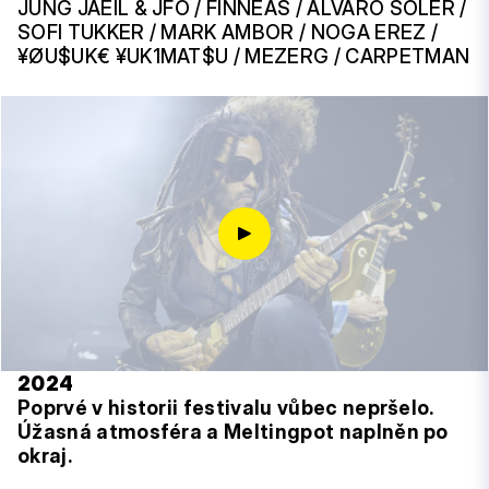
JUNG JAEIL & JFO / FINNEAS / ALVARO SOLER /
SOFI TUKKER / MARK AMBOR / NOGA EREZ /
¥ØU$UK€ ¥UK1MAT$U / MEZERG / CARPETMAN
2024
Poprvé v historii festivalu vůbec nepršelo.
Úžasná atmosféra a Meltingpot naplněn po
okraj.